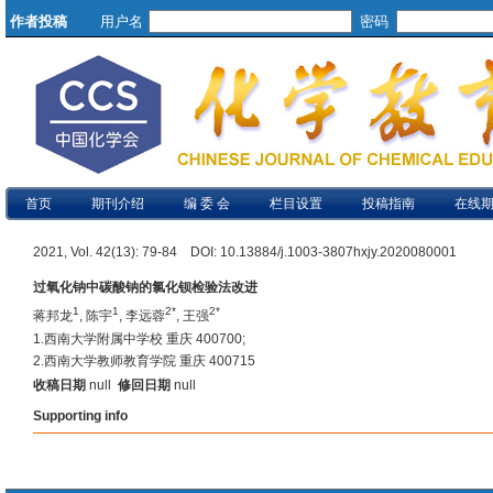
作者投稿
用户名
密码
首页
期刊介绍
编 委 会
栏目设置
投稿指南
在线
2021, Vol. 42(13): 79-84 DOI: 10.13884/j.1003-3807hxjy.2020080001
过氧化钠中碳酸钠的氯化钡检验法改进
1
1
2*
2*
蒋邦龙
, 陈宇
, 李远蓉
, 王强
1.西南大学附属中学校 重庆 400700;
2.西南大学教师教育学院 重庆 400715
收稿日期
null
修回日期
null
Supporting info