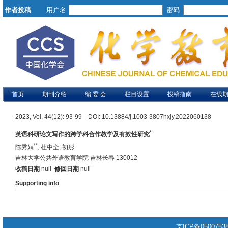
作者投稿
用户名
密码
首页
期刊介绍
编 委 会
栏目设置
投稿指南
在线
2023, Vol. 44(12): 93-99 DOI: 10.13884/j.1003-3807hxjy.2022060138
*
英语科研论文写作的跨学科合作教学及有效性研究
**
陈秀娟
, 杜中全, 初彤
吉林大学公共外语教育学院 吉林长春 130012
收稿日期
null
修回日期
null
Supporting info
京ICP备050075