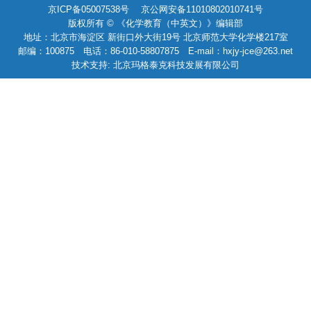
京ICP备05007538号 京公网安备11010802010741号
版权所有 © 《化学教育（中英文）》编辑部
地址：北京市海淀区 新街口外大街19号 北京师范大学化学楼217室
邮编：100875 电话：86-010-58807875 E-mail：hxjy-jce@263.net
技术支持: 北京玛格泰克科技发展有限公司