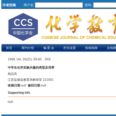
作者投稿
用户名
密码
首页
期刊介绍
编 委 会
栏目设置
投稿指南
在线
1999, Vol. 20(Z1): 59-60 DOI:
中学生化学实验兴趣的类型及培养
柏品良
江苏盐都县教育局教研室 221001
收稿日期
null
修回日期
null
Supporting info
null