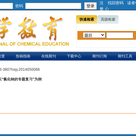
注
找回密码
读者
密码
册
心
快速检索
高级检索
设置
投稿指南
在线期刊
下载中心
期刊订阅
期刊工具
003-3807hxjy.2014050088
“氯化钠的专题复习”为例