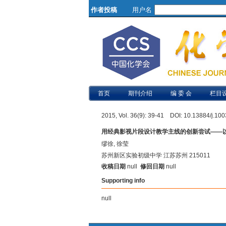
作者投稿
用户名
首页
期刊介绍
编 委 会
栏目
2015, Vol. 36(9): 39-41 DOI: 10.13884/j.1
用经典影视片段设计教学主线的创新尝试——以
缪徐, 徐莹
苏州新区实验初级中学 江苏苏州 215011
收稿日期
null
修回日期
null
Supporting info
null