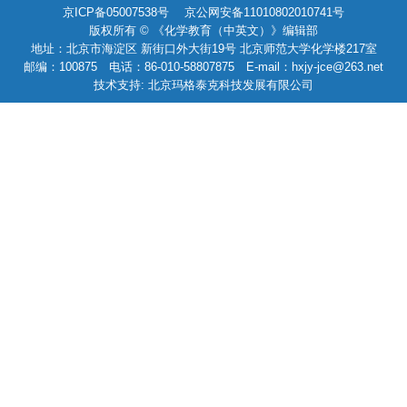
京ICP备05007538号 京公网安备11010802010741号
版权所有 © 《化学教育（中英文）》编辑部
地址：北京市海淀区 新街口外大街19号 北京师范大学化学楼217室
邮编：100875 电话：86-010-58807875 E-mail：hxjy-jce@263.net
技术支持: 北京玛格泰克科技发展有限公司