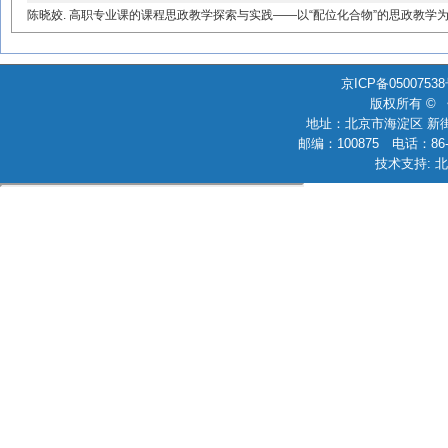
陈晓姣. 高职专业课的课程思政教学探索与实践——以“配位化合物”的思政教学为例[J]. 化学
京ICP备0500753
版权所有 ©
地址：北京市海淀区 新街
邮编：100875 电话：86-010
技术支持: 