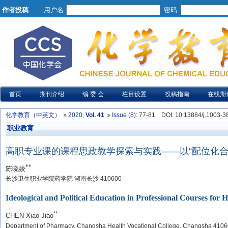
作者投稿
用户名
密码
首页
期刊介绍
编 委 会
栏目设置
投稿指南
在线期
化学教育（中英文）
2020
,
Vol. 41
Issue (8)
: 77-81
DOI
: 10.13884/j.1003-
职业教育
高职专业课的课程思政教学探索与实践——以“配位化合
**
陈晓姣
长沙卫生职业学院药学院 湖南长沙 410600
Ideological and Political Education in Professional Courses fo
**
CHEN Xiao-Jiao
Department of Pharmacy, Changsha Health Vocational College, Changsha 4106