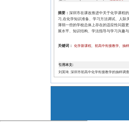
摘要：
深圳市在课改推进中关于化学课程的
习,在化学知识准备、学习方法调试、人际
薄弱一些的学校总体上存在的适应性问题更
展水平、知识结构、学法指导与学习兴趣与
关键词：
,
,
化学新课程
初高中衔接教学
抽
引用本文:
刘英琦. 深圳市初高中化学衔接教学的抽样调查与研究[J]