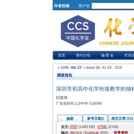
作者投稿
用户名
首页
期刊介绍
编 委 会
栏目
2006
,
Vol. 27
Issue (8)
: 41-43
DOI
:
调查报告
深圳市初高中化学衔接教学的抽
刘英琦
广东深圳市上沙中学 518048
参考文献()
相关文章 (15)
摘要
全文:
PDF
(1480 KB)
HTML
(0 KB)
输出:
BibTeX
|
EndNote
(RIS)
背景资料