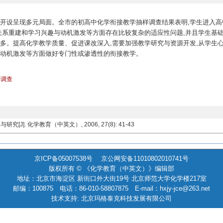
开设呈现多元局面。全市的初高中化学衔接教学抽样调查结果表明,学生进入高
关系重建和学习兴趣与动机激发等方面存在比较复杂的适应性问题,并且学生基
多。提高化学教学质量、促进课改深入,需要加强教学研究与资源开发,从学生
动机激发等方面做好专门性或渗透性的衔接教学。
样调查
. 化学教育（中英文）, 2006, 27(8): 41-43
京ICP备05007538号 京公网安备11010802010741号
版权所有 © 《化学教育（中英文）》编辑部
地址：北京市海淀区 新街口外大街19号 北京师范大学化学楼217室
邮编：100875 电话：86-010-58807875 E-mail：hxjy-jce@263.net
技术支持: 北京玛格泰克科技发展有限公司