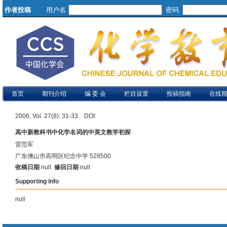
作者投稿
用户名
密码
首页
期刊介绍
编 委 会
栏目设置
投稿指南
在线
2006, Vol. 27(8): 31-33 DOI:
高中新教科书中化学名词的中英文教学初探
雷范军
广东佛山市高明区纪念中学 528500
收稿日期
null
修回日期
null
Supporting info
null