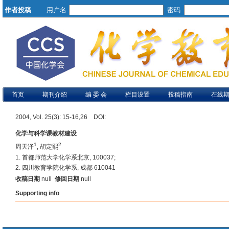
作者投稿
用户名
密码
首页
期刊介绍
编 委 会
栏目设置
投稿指南
在线
2004, Vol. 25(3): 15-16,26 DOI:
化学与科学课教材建设
1
2
周天泽
, 胡定熙
1. 首都师范大学化学系北京, 100037;
2. 四川教育学院化学系, 成都 610041
收稿日期
null
修回日期
null
Supporting info