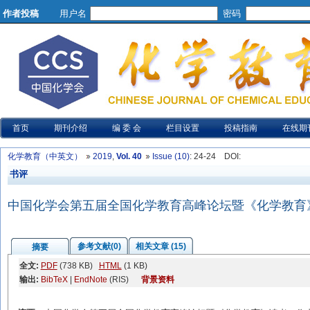
作者投稿
用户名
密码
首页
期刊介绍
编 委 会
栏目设置
投稿指南
在线期
化学教育（中英文）
2019
,
Vol. 40
Issue (10)
: 24-24
DOI
:
书评
中国化学会第五届全国化学教育高峰论坛暨《化学教育》
参考文献(0)
相关文章 (15)
摘要
全文:
PDF
(738 KB)
HTML
(1 KB)
输出:
BibTeX
|
EndNote
(RIS)
背景资料