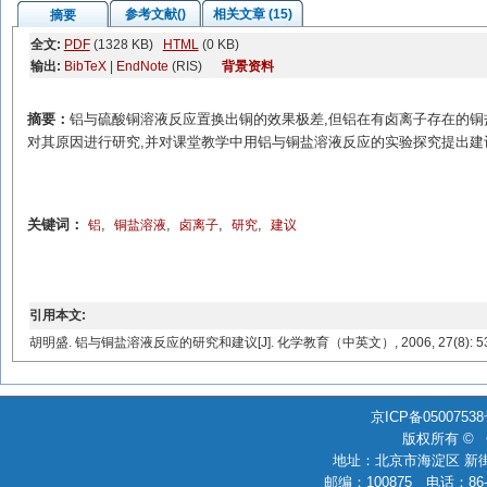
参考文献()
相关文章 (15)
摘要
全文:
PDF
(1328 KB)
HTML
(0 KB)
输出:
BibTeX
|
EndNote
(RIS)
背景资料
摘要：
铝与硫酸铜溶液反应置换出铜的效果极差,但铝在有卤离子存在的
对其原因进行研究,并对课堂教学中用铝与铜盐溶液反应的实验探究提出建
关键词：
,
,
,
,
铝
铜盐溶液
卤离子
研究
建议
引用本文:
胡明盛. 铝与铜盐溶液反应的研究和建议[J]. 化学教育（中英文）, 2006, 27(8): 53
京ICP备0500753
版权所有 ©
地址：北京市海淀区 新街
邮编：100875 电话：86-010