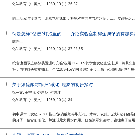
化学教育（中英文）. 1989, 10 (
1
): 36-37
+
防止反应时溴蒸气，苯蒸气的逸出，避免对室内空气的污染。二、改进特点1
钠是怎样“钻进”灯泡里的——介绍实验室制得金属钠的有趣实
陈涌生
化学教育（中英文）. 1989, 10 (
1
): 37-38,55
+
按右边图示连接好装置进行实验:选用12～16V的学生实验直流电源，将其
好，再往灯头插座插上一个“220V-15W”的普通灯泡；正极与石墨电极(也可用铁
关于浓硫酸对纸张“碳化”现象的初步探讨
钱一文, 王宁荪, 钟厚尧, 何陆才
化学教育（中英文）. 1989, 10 (
1
): 39
+
初中课本〔实验5-13〕指出:浓硫酸能夺取纸张、木材、衣服、皮肤(它们都
的分子，使它们碳化。并注明此为脱水作用。但在演示实验时，往往由于使用纸