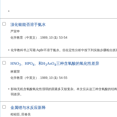
+
溴化银能否溶于氨水
严宣申
化学教育（中英文）. 1989, 10 (
1
): 53-54
+
化学教科书上写着:AgBr不溶于氨水。但在定性分析中按下列实验步骤检出
HNO
、HPO
、和H
AsO
三种含氧酸的氧化性差异
3
4
3
4
林紫荣
化学教育（中英文）. 1989, 10 (
1
): 54-55
+
影响无机含氧酸氧化性强弱的因素多又较复杂。本文仅从这三种含氧酸的结
弱差异。
金属锂与水反应新释
程桢臣, 田春良