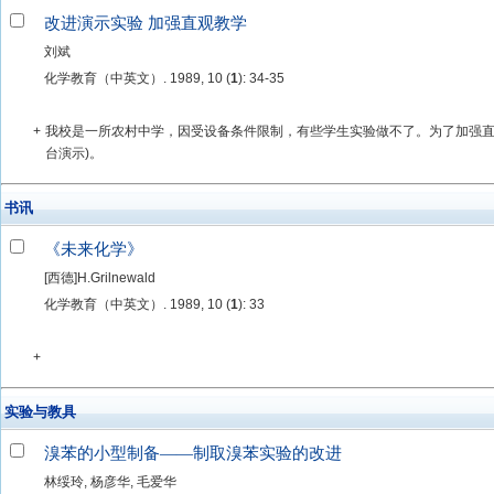
改进演示实验 加强直观教学
刘斌
化学教育（中英文）. 1989, 10 (
1
): 34-35
+
我校是一所农村中学，因受设备条件限制，有些学生实验做不了。为了加强直
台演示)。
书讯
《未来化学》
[西德]H.Grilnewald
化学教育（中英文）. 1989, 10 (
1
): 33
+
实验与教具
溴苯的小型制备——制取溴苯实验的改进
林绥玲, 杨彦华, 毛爱华