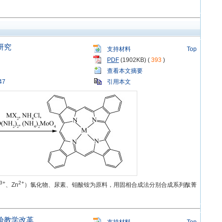
研究
支持材料
Top
PDF
(1902KB) (
393
)
查看本文摘要
47
引用本文
3+
2+
、Zn
）氯化物、尿素、钼酸铵为原料，用固相合成法分别合成系列酞菁
验教学改革