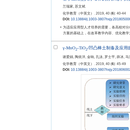
兰瑞家, 苏文斌
化学教育（中英文）. 2019, 40 (
6
): 40-44
DOI:
10.13884/j.1003-3807hxjy.20180500
+
为适应应用型人才培养的需要，各高校对分
方案的基础上，在改革教学内容、优化教学方
γ-MnO
-TiO
/凹凸棒土制备及应用
2
2
谢爱娟, 陶依洋, 金响, 孔泳, 罗士平, 薛冰, 
化学教育（中英文）. 2019, 40 (
6
): 45-49
DOI:
10.13884/j.1003-3807hxjy.20180600