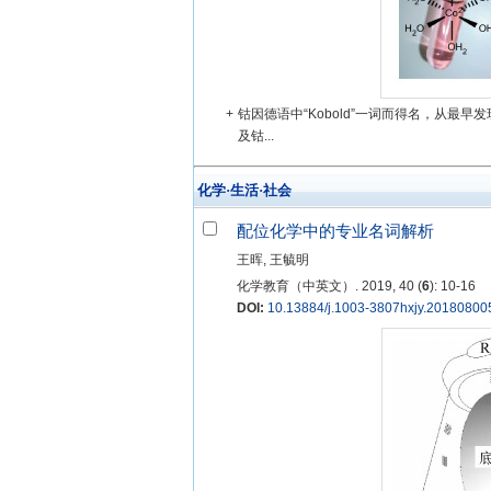
+
钴因德语中“Kobold”一词而得名，从最
及钴...
化学·生活·社会
配位化学中的专业名词解析
王晖, 王毓明
化学教育（中英文）. 2019, 40 (
6
): 10-16
DOI:
10.13884/j.1003-3807hxjy.20180800