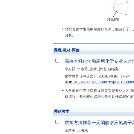
+
对配位化学发展中萌生的名词，如超分子、
分析。
课程·教材·评价
高校本科化学和应用化学专业人才
李东祥, 李春芳, 张婧, 徐洁, 赵继宽
化学教育（中英文）. 2019, 40 (
6
): 17-24
DOI:
10.13884/j.1003-3807hxjy.20180800
+
大学教育中专业课程设置是实现专业人才培
础课程、专业核心课程和专业延伸课程的设置
理论教学
数学方法推导一元弱酸溶液氢离子
宋慧宇, 王海水