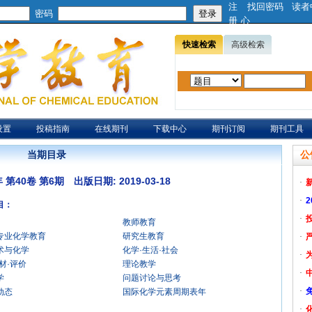
注
找回密码
读者
密码
册
心
快速检索
高级检索
设置
投稿指南
在线期刊
下载中心
期刊订阅
期刊工具
当期目录
公
年 第40卷 第6期 出版日期: 2019-03-18
·
·
目：
·
教师教育
专业化学教育
研究生教育
·
术与化学
化学·生活·社会
·
材·评价
理论教学
·
学
问题讨论与思考
·
动态
国际化学元素周期表年
·