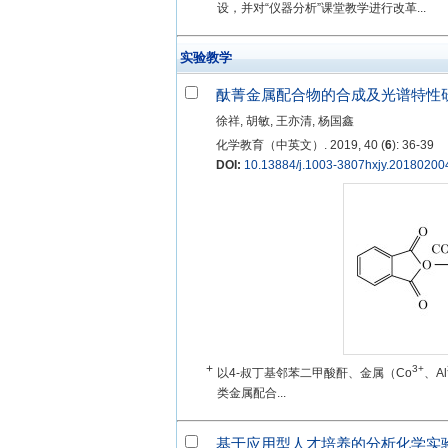
设，并对“仪器分析”课堂教学进行改革...
实验教学
酞菁金属配合物的合成及光谱特性
徐祥, 胡敏, 王亦清, 杨国鑫
化学教育（中英文）. 2019, 40 (
6
): 36-39
DOI:
10.13884/j.1003-3807hxjy.20180200
+
3+
以4-叔丁基邻苯二甲酸酐、金属（Co
、Al
类金属配合...
基于应用型人才培养的分析化学实