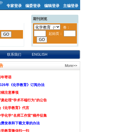
中
专家登录
编委登录
编辑登录
主编登录
期刊浏览
联系我们
ENGLISH
告
More>>
新年寄语
2026年《化学教育》订阅办法
投稿注意事项
严肃处理“学术不端行为”的公告
为《化学教育》代言
中学化学“名师工作室”稿件征集
免费发表和下载文章的办法
化学教育微信扫一扫