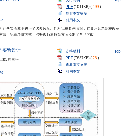
支持材料
Top
PDF
(1041KB) (
199
)
查看本文摘要
03
引用本文
析化学实验教学进行了诸多改革。针对我校具体情况，在参照兄弟院校改革
法、完善考核方式、提升教师素质等方面提出了自己的改...
的实验设计
支持材料
Top
PDF
(7837KB) (
76
)
马江权, 周国平
查看本文摘要
引用本文
29