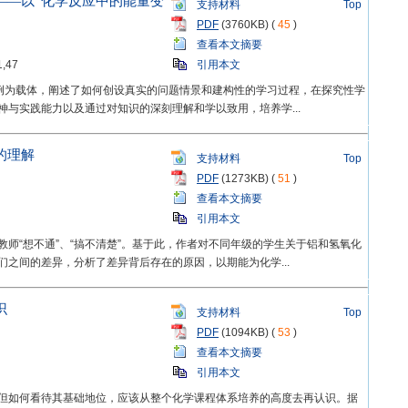
——以“化学反应中的能量变
支持材料
Top
PDF
(3760KB) (
45
)
查看本文摘要
1,47
引用本文
案例为载体，阐述了如何创设真实的问题情景和建构性的学习过程，在探究性学
与实践能力以及通过对知识的深刻理解和学以致用，培养学...
的理解
支持材料
Top
PDF
(1273KB) (
51
)
查看本文摘要
引用本文
师“想不通”、“搞不清楚”。基于此，作者对不同年级的学生关于铝和氢氧化
之间的差异，分析了差异背后存在的原因，以期能为化学...
识
支持材料
Top
PDF
(1094KB) (
53
)
查看本文摘要
引用本文
但如何看待其基础地位，应该从整个化学课程体系培养的高度去再认识。据