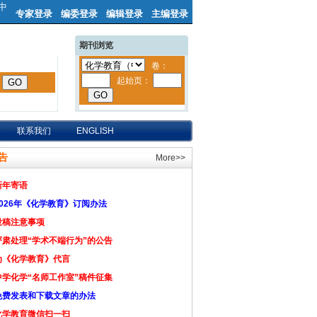
中
专家登录
编委登录
编辑登录
主编登录
期刊浏览
联系我们
ENGLISH
告
More>>
新年寄语
2026年《化学教育》订阅办法
投稿注意事项
严肃处理“学术不端行为”的公告
为《化学教育》代言
中学化学“名师工作室”稿件征集
免费发表和下载文章的办法
化学教育微信扫一扫