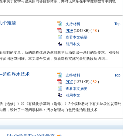
准中关于化学与健康的内容目标体系，并对该体系在中学健康教育中的地
。
几个难题
支持材料
Top
PDF
(1042KB) (
48
)
查看本文摘要
引用本文
而深刻的变革，新的课程体系必然对教学活动提出一系列的新要求。刚接触
多困惑或困难。本文结合实践，就新课程实施的最初阶段所遇到...
—超临界水技术
支持材料
Top
PDF
(1371KB) (
52
)
查看本文摘要
引用本文
活（选修）》和《有机化学基础（选修）》2个模块教材中有关垃圾的妥善处
容，设计了一段阅读材料：污水治理与白色污染治理新技术—...