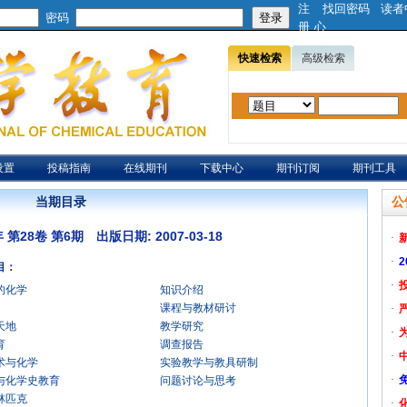
注
找回密码
读者
密码
册
心
快速检索
高级检索
设置
投稿指南
在线期刊
下载中心
期刊订阅
期刊工具
当期目录
公
年 第28卷 第6期 出版日期: 2007-03-18
·
·
目：
·
的化学
知识介绍
课程与教材研讨
·
天地
教学研究
·
育
调查报告
·
术与化学
实验教学与教具研制
·
与化学史教育
问题讨论与思考
林匹克
·