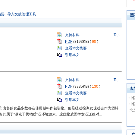
摘要
|
导入文献管理工具
重
支持材料
Top
PDF
(3193KB) (
60
)
查看本文摘要
引用本文
支持材料
Top
PDF
(3835KB) (
130
)
友
查看本文摘要
·
中
引用本文
·
中
市出售的食品多数都在使用塑料作包装物。但是经过检测发现过去作为塑料
·
北
的属于“激素干扰物质”或环境激素。这些物质因挥发或迁移对...