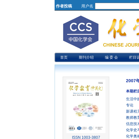
作者投稿
用户名
首页
期刊介绍
编 委 会
栏目
2007
本期栏
生活中
专论
新课程
教师教
信息技
化学史
化学奥
ISSN 1003-3807