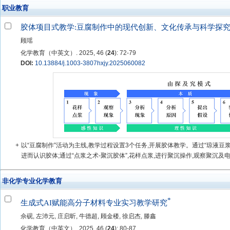
职业教育
胶体项目式教学:豆腐制作中的现代创新、文化传承与科学探
顾瑶
化学教育（中英文）. 2025, 46 (
24
): 72-79
DOI:
10.13884/j.1003-3807hxjy.2025060082
+
以“豆腐制作”活动为主线,教学过程设置3个任务,开展胶体教学。通过“琼液豆浆
进而认识胶体;通过“点浆之术-聚沉胶体”,花样点浆,进行聚沉操作,观察聚沉及电泳
非化学专业化学教育
*
生成式AI赋能高分子材料专业实习教学研究
佘砚, 左沛元, 庄启昕, 牛德超, 顾金楼, 徐启杰, 滕鑫
化学教育（中英文）. 2025, 46 (
24
): 80-87