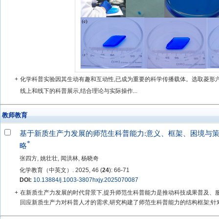
+
化学科普实验因其生动有趣和互动性,已成为重要的科学传播载体。选取菱形六
线上和线下的科普展示,结合理论与实际操作...
教师教育
基于新质生产力发展的师范生科普能力:意义、框架、困境与
*
略
张四方, 姚壮壮, 闻洪林, 杨晓奇
化学教育（中英文）. 2025, 46 (
24
): 66-71
DOI:
10.13884/j.1003-3807hxjy.2025070087
+
在新质生产力发展的时代背景下,提升师范生科普能力是推动科技成果普及、
回应新质生产力对科普人才的需求,研究构建了师范生科普能力的结构框架;针对