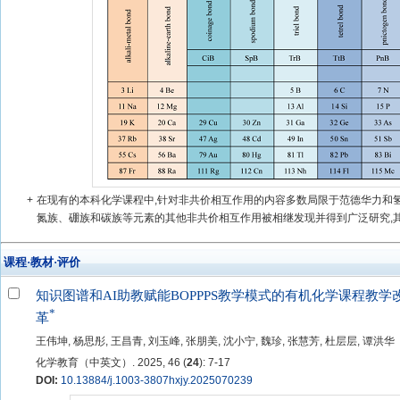
+
在现有的本科化学课程中,针对非共价相互作用的内容多数局限于范德华力和氢键
氮族、硼族和碳族等元素的其他非共价相互作用被相继发现并得到广泛研究,其在
课程·教材·评价
知识图谱和AI助教赋能BOPPPS教学模式的有机化学课程教学
*
革
王伟坤, 杨思彤, 王昌青, 刘玉峰, 张朋美, 沈小宁, 魏珍, 张慧芳, 杜层层, 谭洪华
化学教育（中英文）. 2025, 46 (
24
): 7-17
DOI:
10.13884/j.1003-3807hxjy.2025070239