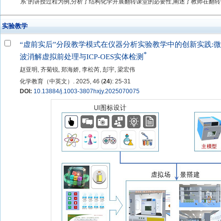
系”的讲授过程为例,分析了结构化学开展翻转课堂的必要性,阐述了教师在翻转课
实验教学
“虚前实后”分段教学模式在仪器分析实验教学中的创新实践:微
*
波消解虚拟前处理与ICP-OES实体检测
赵亚明, 齐菊锐, 郑海娇, 李松芮, 彭宇, 梁宏伟
化学教育（中英文）. 2025, 46 (
24
): 25-31
DOI:
10.13884/j.1003-3807hxjy.2025070075