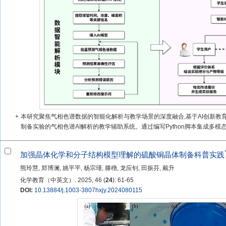
+
本研究聚焦气相色谱数据的智能化解析与教学场景的深度融合,基于AI创新教育平台
制备实验的气相色谱AI解析的教学辅助系统。通过编写Python脚本集成多模态AI
加强晶体化学和分子结构模型理解的硫酸铜晶体制备科普实践
熊玲慧, 郑博澜, 姚平平, 杨宗瑾, 滕穞, 龙应钊, 田振芬, 戴升
化学教育（中英文）. 2025, 46 (
24
): 61-65
DOI:
10.13884/j.1003-3807hxjy.2024080115