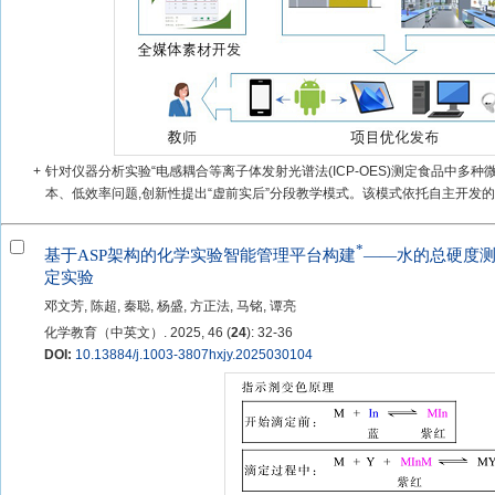
+
针对仪器分析实验“电感耦合等离子体发射光谱法(ICP-OES)测定食品中多
本、低效率问题,创新性提出“虚前实后”分段教学模式。该模式依托自主开发的微
*
基于ASP架构的化学实验智能管理平台构建
——水的总硬度
定实验
邓文芳, 陈超, 秦聪, 杨盛, 方正法, 马铭, 谭亮
化学教育（中英文）. 2025, 46 (
24
): 32-36
DOI:
10.13884/j.1003-3807hxjy.2025030104