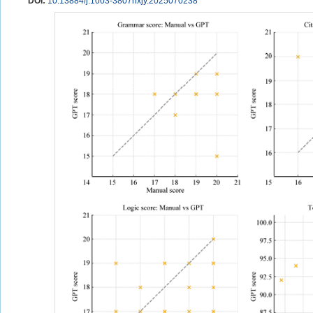
DOI:
10.13884/j.1003-3807hxjy.2025070238