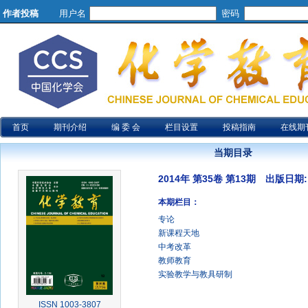
作者投稿
用户名
密码
首页
期刊介绍
编 委 会
栏目设置
投稿指南
在线期
当期目录
2014年 第35卷 第13期 出版日期: 2
本期栏目：
专论
新课程天地
中考改革
教师教育
实验教学与教具研制
ISSN 1003-3807