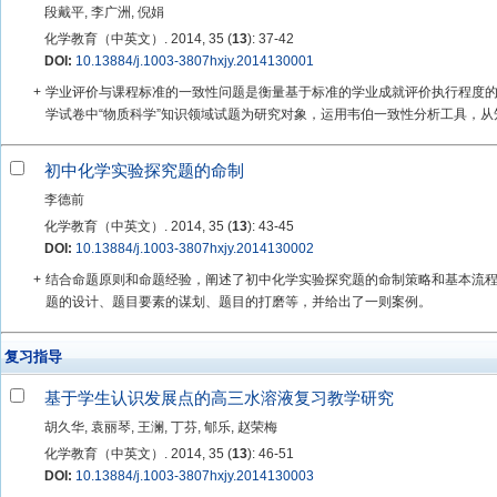
段戴平, 李广洲, 倪娟
化学教育（中英文）. 2014, 35 (
13
): 37-42
DOI:
10.13884/j.1003-3807hxjy.2014130001
+
学业评价与课程标准的一致性问题是衡量基于标准的学业成就评价执行程度
学试卷中“物质科学”知识领域试题为研究对象，运用韦伯一致性分析工具，从知
初中化学实验探究题的命制
李德前
化学教育（中英文）. 2014, 35 (
13
): 43-45
DOI:
10.13884/j.1003-3807hxjy.2014130002
+
结合命题原则和命题经验，阐述了初中化学实验探究题的命制策略和基本流
题的设计、题目要素的谋划、题目的打磨等，并给出了一则案例。
复习指导
基于学生认识发展点的高三水溶液复习教学研究
胡久华, 袁丽琴, 王澜, 丁芬, 郇乐, 赵荣梅
化学教育（中英文）. 2014, 35 (
13
): 46-51
DOI:
10.13884/j.1003-3807hxjy.2014130003