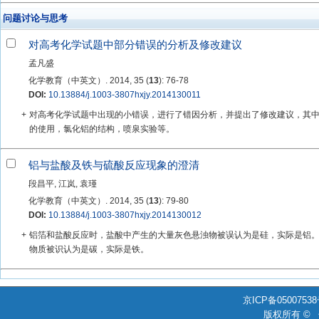
问题讨论与思考
对高考化学试题中部分错误的分析及修改建议
孟凡盛
化学教育（中英文）. 2014, 35 (
13
): 76-78
DOI:
10.13884/j.1003-3807hxjy.2014130011
+
对高考化学试题中出现的小错误，进行了错因分析，并提出了修改建议，其
的使用，氯化铝的结构，喷泉实验等。
铝与盐酸及铁与硫酸反应现象的澄清
段昌平, 江岚, 袁瑾
化学教育（中英文）. 2014, 35 (
13
): 79-80
DOI:
10.13884/j.1003-3807hxjy.2014130012
+
铝箔和盐酸反应时，盐酸中产生的大量灰色悬浊物被误认为是硅，实际是铝
物质被识认为是碳，实际是铁。
京ICP备0500753
版权所有 ©