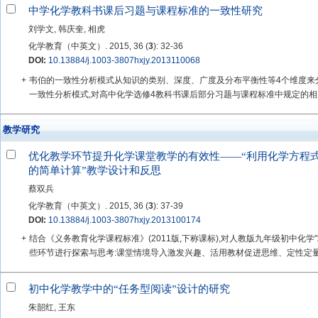
中学化学教科书课后习题与课程标准的一致性研究
刘学文, 韩庆奎, 相虎
化学教育（中英文）. 2015, 36 (
3
): 32-36
DOI:
10.13884/j.1003-3807hxjy.2013110068
+
韦伯的一致性分析模式从知识的类别、深度、广度及分布平衡性等4个维度来
一致性分析模式,对高中化学选修4教科书课后部分习题与课程标准中规定的相关内
教学研究
优化教学环节提升化学课堂教学的有效性——“利用化学方程
的简单计算”教学设计和反思
蔡双兵
化学教育（中英文）. 2015, 36 (
3
): 37-39
DOI:
10.13884/j.1003-3807hxjy.2013100174
+
结合《义务教育化学课程标准》(2011版,下称课标),对人教版九年级初中化
些环节进行探索与思考:课堂情境导入激发兴趣、活用教材促进思维、定性定量结
初中化学教学中的“任务型阅读”设计的研究
朱韶红, 王东