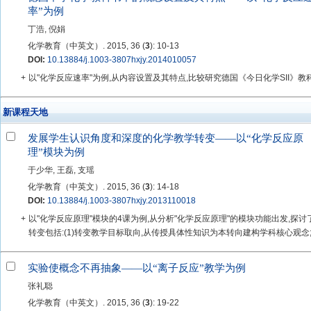
率”为例
丁浩, 倪娟
化学教育（中英文）. 2015, 36 (
3
): 10-13
DOI:
10.13884/j.1003-3807hxjy.2014010057
+
以"化学反应速率"为例,从内容设置及其特点,比较研究德国《今日化学SII》
新课程天地
发展学生认识角度和深度的化学教学转变——以“化学反应原
理”模块为例
于少华, 王磊, 支瑶
化学教育（中英文）. 2015, 36 (
3
): 14-18
DOI:
10.13884/j.1003-3807hxjy.2013110018
+
以"化学反应原理"模块的4课为例,从分析"化学反应原理"的模块功能出发,探
转变包括:(1)转变教学目标取向,从传授具体性知识为本转向建构学科核心观念;(2)
实验使概念不再抽象——以“离子反应”教学为例
张礼聪
化学教育（中英文）. 2015, 36 (
3
): 19-22