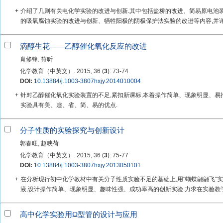
+
介绍了几则有关电化学实验的改进与创新.其中包括盐桥的改进、简易原电池
的吸氧腐蚀实验的改进与创新、牺牲阳极的阴极保护法实验的改进等内容,并详细
滴醇生花——乙醇催化氧化反应的改进
肖修锋, 符昕
化学教育（中英文）. 2015, 36 (
3
): 73-74
DOI:
10.13884/j.1003-3807hxjy.2014010004
+
针对乙醇催化氧化实验装置的不足,紧扣新课标,本着操作简单、现象明显、易
实验具有美、趣、省、简、易的优点.
分子性质的实验探究与创新设计
郭春旺, 赵映荷
化学教育（中英文）. 2015, 36 (
3
): 75-77
DOI:
10.13884/j.1003-3807hxjy.2013050101
+
在分析现行初中化学教材中有关分子性质实验不足的基础上,用"蝴蝶翩翩飞"
液,设计操作简单、现象明显、趣味性强、成功率高的创新实验.力求在实验教学
高中化学实验用Ω型管的设计与应用