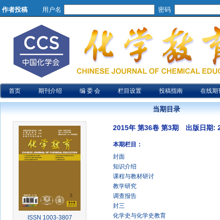
作者投稿
用户名
密码
首页
期刊介绍
编 委 会
栏目设置
投稿指南
在线期
当期目录
2015年 第36卷 第3期 出版日期: 20
本期栏目：
封面
知识介绍
课程与教材研讨
教学研究
调查报告
封三
化学史与化学史教育
ISSN 1003-3807