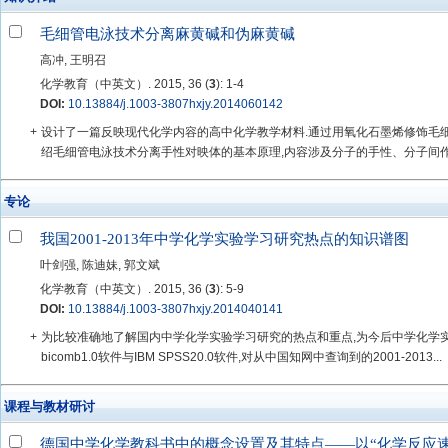
毛细管电泳技术分离麻黄碱和伪麻黄碱
高冲, 王明召
化学教育（中英文）. 2015, 36 (
3
): 1-4
DOI:
10.13884/j.1003-3807hxjy.2014060142
+
设计了一篇反映现代化学内容的高中化学教学材料.通过用氧化石墨烯修饰毛
绍毛细管电泳技术分离手性对映体的基本原理,内容涉及分子的手性、分子间作用
专论
我国2001-2013年中学化学实验学习研究热点的知识谱图
叶剑强, 陈迪妹, 郭文斌
化学教育（中英文）. 2015, 36 (
3
): 5-9
DOI:
10.13884/j.1003-3807hxjy.2014040141
+
为比较准确地了解国内中学化学实验学习研究的热点和重点,为今后中学化学
bicomb1.0软件与IBM SPSS20.0软件,对从中国知网中查询到的2001-2013...
课程与教材研讨
德国中学化学教科书中的概念设置及其特点——以“化学反应