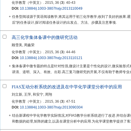
化学教育（中英文）. 2015, 36 (
3
): 40-43
DOI:
10.13884/j.1003-3807hxjy.2013110049
+
任务型阅读源于英语阅读教学,将其运用于初三化学教学,收到了良好的效果.
后"的任务设计,探讨阅读任务设计的出发点、方法、步骤及注意事项.
高三化学集体备课中的微研究活动
顾雪美, 周鑫荣
化学教育（中英文）. 2015, 36 (
3
): 44-46
DOI:
10.13884/j.1003-3807hxjy.2013110121
+
集体备课中微专题的特点是针对性强,微设计主要是个性化的设计,微实验形式
讲清、道明、深入、有效、出彩.高三复习微研究的开展,不仅有助于教师专业成
FIAS互动分析系统的改进及在中学化学课堂分析中的应用
刘立新, 王萍, 和安宁, 周翔
化学教育（中英文）. 2015, 36 (
3
): 47-51
DOI:
10.13884/j.1003-3807hxjy.2013090304
+
结合新课程中学化学教学实际情况,对FIAS教学分析系统进行了改进.并结合课
和数据的处理,矩阵的建立,以及在课堂分析中的应用.为化学课堂教学提供了客观