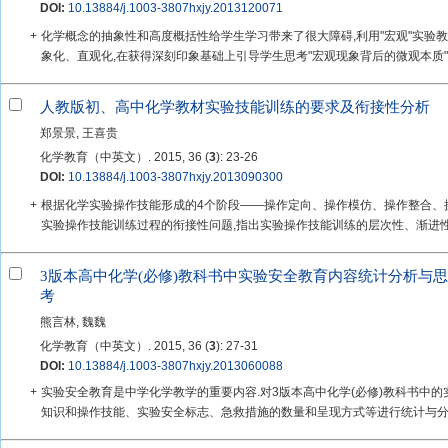
DOI:
10.13884/j.1003-3807hxjy.2013120071
+
化学概念的抽象性和高度概括性给学生学习带来了很大障碍,利用"宏观"实验
象化、直观化,在获得深刻印象基础上引导学生思考"宏观现象背后的微观本质",
人教版初、高中化学教材实验技能训练的要求及衔接性分析
郑景景, 王喜贵
化学教育（中英文）. 2015, 36 (
3
): 23-26
DOI:
10.13884/j.1003-3807hxjy.2013090300
+
根据化学实验操作技能形成的4个阶段——操作定向、操作模仿、操作整合、
实验操作技能训练过程的衔接性问题,指出实验操作技能训练的层次性、渐进性和
3版本高中化学(必修)教科书中实验安全教育内容统计分析与思
考
熊言林, 魏魏
化学教育（中英文）. 2015, 36 (
3
): 27-31
DOI:
10.13884/j.1003-3807hxjy.2013060088
+
实验安全教育是中学化学教学的重要内容.对3版本高中化学(必修)教科书中
知识和操作技能、实验安全标志、急救措施的数量和呈现方式等进行统计与分析,