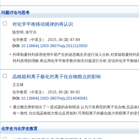
问题讨论与思考
对化学平衡移动规律的再认识
陈世明, 徐守兵
化学教育（中英文）. 2015, 36 (
3
): 87-89
DOI:
10.13884/j.1003-3807hxjy.2012110050
+
列举勒夏特列原理使用中易产生的迷思概念并进行深入分析,对质疑勒夏特列
特列原理的理解.再运用化学平衡常数对相关问题进行分析,尝试对化学平衡移
晶格能和离子极化对离子化合物熔点的影响
王文林
化学教育（中英文）. 2015, 36 (
3
): 90-92
DOI:
10.13884/j.1003-3807hxjy.2014040061
+
通过概念辨析指出了一道试题的命制错误.认为只有典型的离子化合物,且晶体
有一致性.当出现晶格能大熔点反而低时,可用阳离子的极化能力和阴离子的变形性
化学史与化学史教育